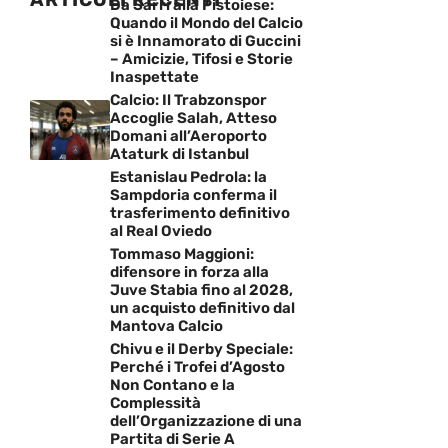
Da Sarri alla Pistoiese:
Quando il Mondo del Calcio
si è Innamorato di Guccini
– Amicizie, Tifosi e Storie
Inaspettate
Calcio: Il Trabzonspor
Accoglie Salah, Atteso
Domani all’Aeroporto
Ataturk di Istanbul
Estanislau Pedrola: la
Sampdoria conferma il
trasferimento definitivo
al Real Oviedo
Tommaso Maggioni:
difensore in forza alla
Juve Stabia fino al 2028,
un acquisto definitivo dal
Mantova Calcio
Chivu e il Derby Speciale:
Perché i Trofei d’Agosto
Non Contano e la
Complessità
dell’Organizzazione di una
Partita di Serie A