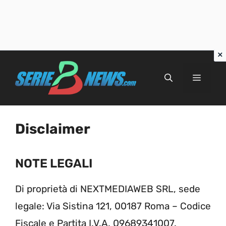
Vai
al
Menu
contenuto
Disclaimer
NOTE LEGALI
Di proprietà di NEXTMEDIAWEB SRL, sede
legale: Via Sistina 121, 00187 Roma – Codice
Fiscale e Partita I.V.A. 09689341007.