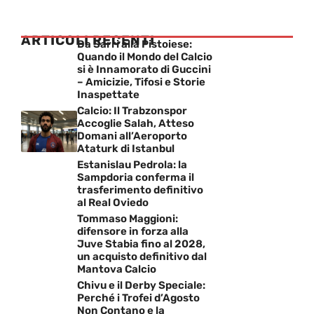
ARTICOLI RECENTI
Da Sarri alla Pistoiese:
Quando il Mondo del Calcio
si è Innamorato di Guccini
– Amicizie, Tifosi e Storie
Inaspettate
Calcio: Il Trabzonspor
Accoglie Salah, Atteso
Domani all’Aeroporto
Ataturk di Istanbul
Estanislau Pedrola: la
Sampdoria conferma il
trasferimento definitivo
al Real Oviedo
Tommaso Maggioni:
difensore in forza alla
Juve Stabia fino al 2028,
un acquisto definitivo dal
Mantova Calcio
Chivu e il Derby Speciale:
Perché i Trofei d’Agosto
Non Contano e la