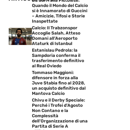
Da Sarri alla Pistoiese:
Quando il Mondo del Calcio
si è Innamorato di Guccini
– Amicizie, Tifosi e Storie
Inaspettate
Calcio: Il Trabzonspor
Accoglie Salah, Atteso
Domani all’Aeroporto
Ataturk di Istanbul
Estanislau Pedrola: la
Sampdoria conferma il
trasferimento definitivo
al Real Oviedo
Tommaso Maggioni:
difensore in forza alla
Juve Stabia fino al 2028,
un acquisto definitivo dal
Mantova Calcio
Chivu e il Derby Speciale:
Perché i Trofei d’Agosto
Non Contano e la
Complessità
dell’Organizzazione di una
Partita di Serie A