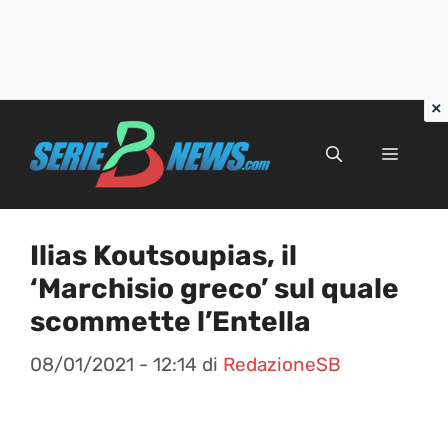
Vai
al
Menu
contenuto
Ilias Koutsoupias, il
‘Marchisio greco’ sul quale
scommette l’Entella
08/01/2021 - 12:14
di
RedazioneSB