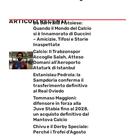
ARTICOLI RECENTI
Da Sarri alla Pistoiese:
Quando il Mondo del Calcio
si è Innamorato di Guccini
– Amicizie, Tifosi e Storie
Inaspettate
Calcio: Il Trabzonspor
Accoglie Salah, Atteso
Domani all’Aeroporto
Ataturk di Istanbul
Estanislau Pedrola: la
Sampdoria conferma il
trasferimento definitivo
al Real Oviedo
Tommaso Maggioni:
difensore in forza alla
Juve Stabia fino al 2028,
un acquisto definitivo dal
Mantova Calcio
Chivu e il Derby Speciale:
Perché i Trofei d’Agosto