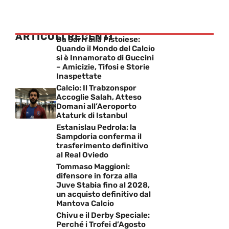
ARTICOLI RECENTI
Da Sarri alla Pistoiese:
Quando il Mondo del Calcio
si è Innamorato di Guccini
– Amicizie, Tifosi e Storie
Inaspettate
Calcio: Il Trabzonspor
Accoglie Salah, Atteso
Domani all’Aeroporto
Ataturk di Istanbul
Estanislau Pedrola: la
Sampdoria conferma il
trasferimento definitivo
al Real Oviedo
Tommaso Maggioni:
difensore in forza alla
Juve Stabia fino al 2028,
un acquisto definitivo dal
Mantova Calcio
Chivu e il Derby Speciale:
Perché i Trofei d’Agosto