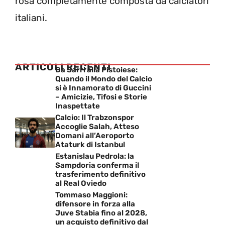
rosa completamente composta da calciatori
italiani.
ARTICOLI RECENTI
Da Sarri alla Pistoiese:
Quando il Mondo del Calcio
si è Innamorato di Guccini
– Amicizie, Tifosi e Storie
Inaspettate
Calcio: Il Trabzonspor
Accoglie Salah, Atteso
Domani all’Aeroporto
Ataturk di Istanbul
Estanislau Pedrola: la
Sampdoria conferma il
trasferimento definitivo
al Real Oviedo
Tommaso Maggioni:
difensore in forza alla
Juve Stabia fino al 2028,
un acquisto definitivo dal