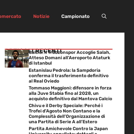
iomercato
Notizie
Campionato
ARTICOLI RECENTI
Calcio: Il Trabzonspor Accoglie Salah,
Atteso Domani all’Aeroporto Ataturk
di Istanbul
Estanislau Pedrola: la Sampdoria
conferma il trasferimento definitivo
al Real Oviedo
Tommaso Maggioni: difensore in forza
alla Juve Stabia fino al 2028, un
acquisto definitivo dal Mantova Calcio
Chivu e il Derby Speciale: Perché i
Trofei d’Agosto Non Contano e la
Complessità dell’Organizzazione di
una Partita di Serie A all’Estero
Partita Amichevole Contro la Japan
University annullata: dettagli e