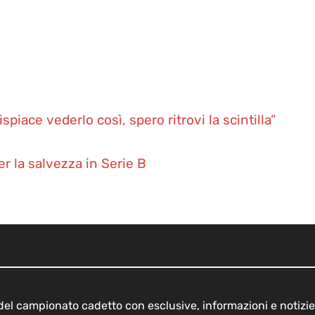
iace vederlo così, spero ritrovi la scintilla”
er la salvezza in Serie B
o del campionato cadetto con esclusive, informazioni e notizie