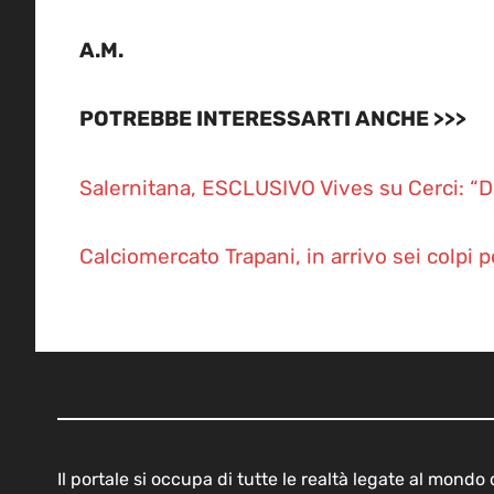
A.M.
POTREBBE INTERESSARTI ANCHE >>>
Salernitana, ESCLUSIVO Vives su Cerci: “Disp
Calciomercato Trapani, in arrivo sei colpi p
Il portale si occupa di tutte le realtà legate al mond