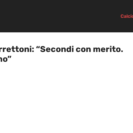
Calc
ettoni: “Secondi con merito.
mo”