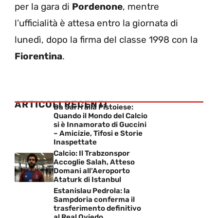
per la gara di
Pordenone
, mentre
l’ufficialità è attesa entro la giornata di
lunedì, dopo la firma del classe 1998 con la
Fiorentina
.
ARTICOLI RECENTI
Da Sarri alla Pistoiese:
Quando il Mondo del Calcio
si è Innamorato di Guccini
– Amicizie, Tifosi e Storie
Inaspettate
Calcio: Il Trabzonspor
Accoglie Salah, Atteso
Domani all’Aeroporto
Ataturk di Istanbul
Estanislau Pedrola: la
Sampdoria conferma il
trasferimento definitivo
al Real Oviedo