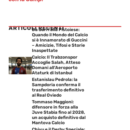
ARTICOLI RECENTI
Da Sarri alla Pistoiese:
Quando il Mondo del Calcio
si è Innamorato di Guccini
– Amicizie, Tifosi e Storie
Inaspettate
Calcio: Il Trabzonspor
Accoglie Salah, Atteso
Domani all’Aeroporto
Ataturk di Istanbul
Estanislau Pedrola: la
Sampdoria conferma il
trasferimento definitivo
al Real Oviedo
Tommaso Maggioni:
difensore in forza alla
Juve Stabia fino al 2028,
un acquisto definitivo dal
Mantova Calcio
Chivu e il Derby Speciale: