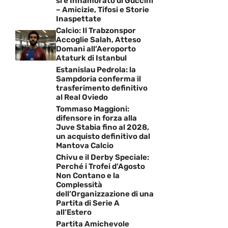
si è Innamorato di Guccini
– Amicizie, Tifosi e Storie
Inaspettate
Calcio: Il Trabzonspor
Accoglie Salah, Atteso
Domani all’Aeroporto
Ataturk di Istanbul
Estanislau Pedrola: la
Sampdoria conferma il
trasferimento definitivo
al Real Oviedo
Tommaso Maggioni:
difensore in forza alla
Juve Stabia fino al 2028,
un acquisto definitivo dal
Mantova Calcio
Chivu e il Derby Speciale:
Perché i Trofei d’Agosto
Non Contano e la
Complessità
dell’Organizzazione di una
Partita di Serie A
all’Estero
Partita Amichevole