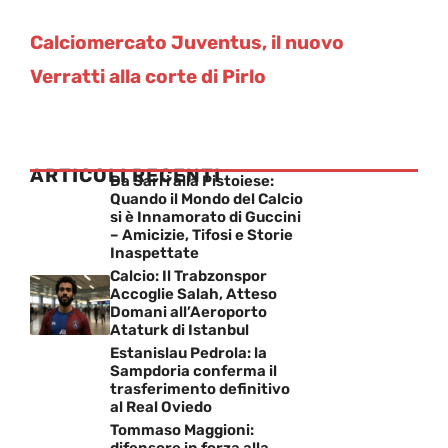
Calciomercato Juventus, il nuovo
Verratti alla corte di Pirlo
ARTICOLI RECENTI
Da Sarri alla Pistoiese:
Quando il Mondo del Calcio
si è Innamorato di Guccini
– Amicizie, Tifosi e Storie
Inaspettate
Calcio: Il Trabzonspor
Accoglie Salah, Atteso
Domani all’Aeroporto
Ataturk di Istanbul
Estanislau Pedrola: la
Sampdoria conferma il
trasferimento definitivo
al Real Oviedo
Tommaso Maggioni:
difensore in forza alla