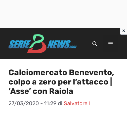
Vai
al
Menu
contenuto
Calciomercato Benevento,
colpo a zero per l’attacco |
‘Asse’ con Raiola
27/03/2020 - 11:29
di
Salvatore I