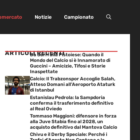
iomercato
Notizie
Campionato
ARTICOLI RECENTI
Da Sarri alla Pistoiese: Quando il
Mondo del Calcio si è Innamorato di
Guccini – Amicizie, Tifosi e Storie
Inaspettate
Calcio: Il Trabzonspor Accoglie Salah,
Atteso Domani all’Aeroporto Ataturk
di Istanbul
Estanislau Pedrola: la Sampdoria
conferma il trasferimento definitivo
al Real Oviedo
Tommaso Maggioni: difensore in forza
alla Juve Stabia fino al 2028, un
acquisto definitivo dal Mantova Calcio
Chivu e il Derby Speciale: Perché i
Trofei d’Agosto Non Contano e la