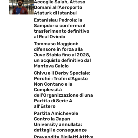
Accoglie Salah, Atteso
Domani all’Aeroporto
Ataturk di Istanbul
Estanislau Pedrola: la
Sampdoria conferma il
trasferimento definitivo
al Real Oviedo
Tommaso Maggioni:
difensore in forza alla
Juve Stabia fino al 2028,
un acquisto definitivo dal
Mantova Calcio
Chivu e il Derby Speciale:
Perché i Trofei d’Agosto
Non Contano e la
Complessità
dell’Organizzazione di una
Partita di Serie A
all’Estero
Partita Amichevole
Contro la Japan
University annullata:
dettagli e conseguenze
Prevendita Biglietti Attiva