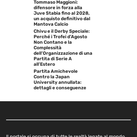
Tommaso Maggioni:
difensore in forza alla
Juve Stabia fino al 2028,
un acquisto definitivo dal
Mantova Calcio
Chivu e il Derby Speciale:
Perché i Trofei d’Agosto
Non Contano e la
Complessità
dell’Organizzazione di una
Partita di Serie A
all’Estero
Partita Amichevole
Contro la Japan
University annullata:
dettagli e conseguenze
Il portale si occupa di tutte le realtà legate al mondo