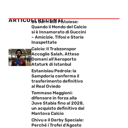
ARTICOLI RECENTI
Da Sarri alla Pistoiese:
Quando il Mondo del Calcio
si è Innamorato di Guccini
– Amicizie, Tifosi e Storie
Inaspettate
Calcio: Il Trabzonspor
Accoglie Salah, Atteso
Domani all’Aeroporto
Ataturk di Istanbul
Estanislau Pedrola: la
Sampdoria conferma il
trasferimento definitivo
al Real Oviedo
Tommaso Maggioni:
difensore in forza alla
Juve Stabia fino al 2028,
un acquisto definitivo dal
Mantova Calcio
Chivu e il Derby Speciale:
Perché i Trofei d’Agosto