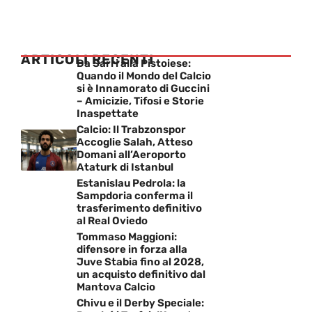
ARTICOLI RECENTI
Da Sarri alla Pistoiese:
Quando il Mondo del Calcio
si è Innamorato di Guccini
– Amicizie, Tifosi e Storie
Inaspettate
Calcio: Il Trabzonspor
Accoglie Salah, Atteso
Domani all’Aeroporto
Ataturk di Istanbul
Estanislau Pedrola: la
Sampdoria conferma il
trasferimento definitivo
al Real Oviedo
Tommaso Maggioni:
difensore in forza alla
Juve Stabia fino al 2028,
un acquisto definitivo dal
Mantova Calcio
Chivu e il Derby Speciale: