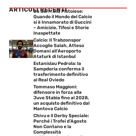
ARTICOLI RECENTI
Da Sarri alla Pistoiese:
Quando il Mondo del Calcio
si è Innamorato di Guccini
– Amicizie, Tifosi e Storie
Inaspettate
Calcio: Il Trabzonspor
Accoglie Salah, Atteso
Domani all’Aeroporto
Ataturk di Istanbul
Estanislau Pedrola: la
Sampdoria conferma il
trasferimento definitivo
al Real Oviedo
Tommaso Maggioni:
difensore in forza alla
Juve Stabia fino al 2028,
un acquisto definitivo dal
Mantova Calcio
Chivu e il Derby Speciale:
Perché i Trofei d’Agosto
Non Contano e la
Complessità