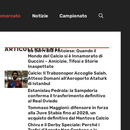
iomercato
Notizie
Campionato
ARTICOLI RECENTI
Da Sarri alla Pistoiese: Quando il
Mondo del Calcio si è Innamorato di
Guccini – Amicizie, Tifosi e Storie
Inaspettate
Calcio: Il Trabzonspor Accoglie Salah,
Atteso Domani all’Aeroporto Ataturk
di Istanbul
Estanislau Pedrola: la Sampdoria
conferma il trasferimento definitivo
al Real Oviedo
Tommaso Maggioni: difensore in forza
alla Juve Stabia fino al 2028, un
acquisto definitivo dal Mantova Calcio
Chivu e il Derby Speciale: Perché i
Trofei d’Agosto Non Contano e la