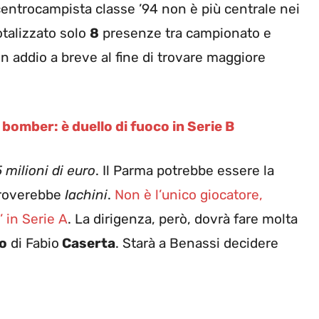
l centrocampista classe ’94 non è più centrale nei
otalizzato solo
8
presenze tra campionato e
un addio a breve al fine di trovare maggiore
 bomber: è duello di fuoco in Serie B
 milioni di euro
. Il Parma potrebbe essere la
itroverebbe
Iachini
.
Non è l’unico giocatore,
’ in Serie A
. La dirigenza, però, dovrà fare molta
o
di Fabio
Caserta
. Starà a Benassi decidere