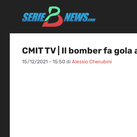
Vai
al
contenuto
CMIT TV | Il bomber fa gola a
15/12/2021 - 15:50
di
Alessio Cherubini