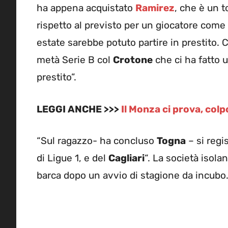
ha appena acquistato
Ramirez
, che è un t
rispetto al previsto per un giocatore come
estate sarebbe potuto partire in prestito. 
metà Serie B col
Crotone
che ci ha fatto 
prestito”.
LEGGI ANCHE >>>
Il Monza ci prova, col
“Sul ragazzo- ha concluso
Togna
– si regi
di Ligue 1, e del
Cagliari
“. La società isol
barca dopo un avvio di stagione da incubo