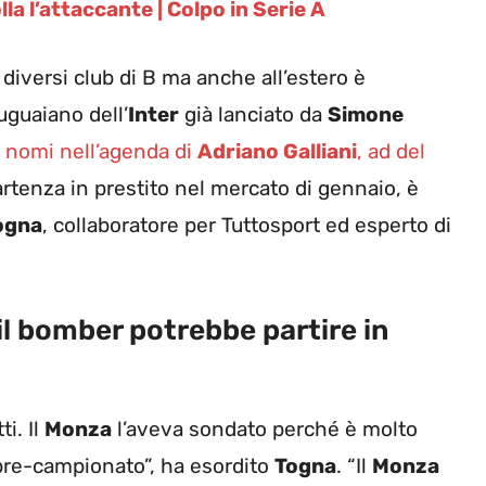
la l’attaccante | Colpo in Serie A
diversi club di B ma anche all’estero è
uguaiano dell’
Inter
già lanciato da
Simone
mi nomi nell’agenda di
Adriano Galliani
, ad del
artenza in prestito nel mercato di gennaio, è
ogna
, collaboratore per Tuttosport ed esperto di
 il bomber potrebbe partire in
ti. Il
Monza
l’aveva sondato perché è molto
pre-campionato”, ha esordito
Togna
. “Il
Monza