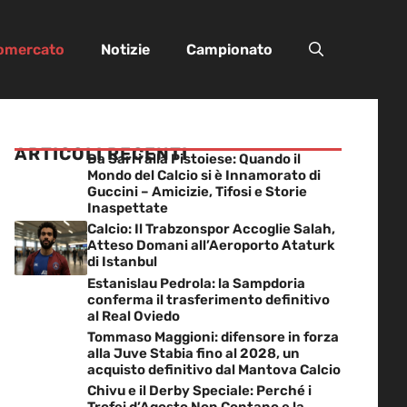
iomercato
Notizie
Campionato
ARTICOLI RECENTI
Da Sarri alla Pistoiese: Quando il
Mondo del Calcio si è Innamorato di
Guccini – Amicizie, Tifosi e Storie
Inaspettate
Calcio: Il Trabzonspor Accoglie Salah,
Atteso Domani all’Aeroporto Ataturk
di Istanbul
Estanislau Pedrola: la Sampdoria
conferma il trasferimento definitivo
al Real Oviedo
Tommaso Maggioni: difensore in forza
alla Juve Stabia fino al 2028, un
acquisto definitivo dal Mantova Calcio
Chivu e il Derby Speciale: Perché i
Trofei d’Agosto Non Contano e la