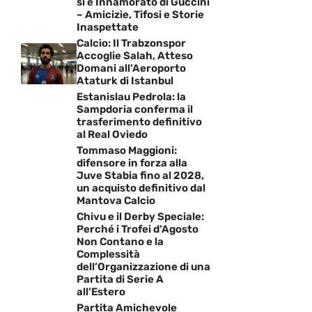
si è Innamorato di Guccini
– Amicizie, Tifosi e Storie
Inaspettate
Calcio: Il Trabzonspor
Accoglie Salah, Atteso
Domani all’Aeroporto
Ataturk di Istanbul
Estanislau Pedrola: la
Sampdoria conferma il
trasferimento definitivo
al Real Oviedo
Tommaso Maggioni:
difensore in forza alla
Juve Stabia fino al 2028,
un acquisto definitivo dal
Mantova Calcio
Chivu e il Derby Speciale:
Perché i Trofei d’Agosto
Non Contano e la
Complessità
dell’Organizzazione di una
Partita di Serie A
all’Estero
Partita Amichevole