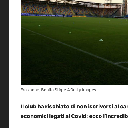
Frosinone, Benito Stirpe ©Getty Images
Il club ha rischiato di non iscriversi al 
economici legati al Covid: ecco l’incredib