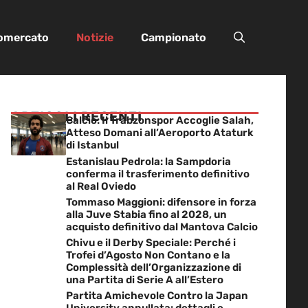
iomercato
Notizie
Campionato
ARTICOLI RECENTI
Calcio: Il Trabzonspor Accoglie Salah,
Atteso Domani all’Aeroporto Ataturk
di Istanbul
Estanislau Pedrola: la Sampdoria
conferma il trasferimento definitivo
al Real Oviedo
Tommaso Maggioni: difensore in forza
alla Juve Stabia fino al 2028, un
acquisto definitivo dal Mantova Calcio
Chivu e il Derby Speciale: Perché i
Trofei d’Agosto Non Contano e la
Complessità dell’Organizzazione di
una Partita di Serie A all’Estero
Partita Amichevole Contro la Japan
University annullata: dettagli e