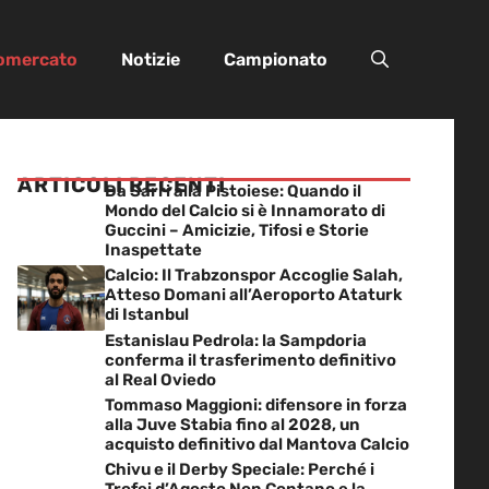
iomercato
Notizie
Campionato
ARTICOLI RECENTI
Da Sarri alla Pistoiese: Quando il
Mondo del Calcio si è Innamorato di
Guccini – Amicizie, Tifosi e Storie
Inaspettate
Calcio: Il Trabzonspor Accoglie Salah,
Atteso Domani all’Aeroporto Ataturk
di Istanbul
Estanislau Pedrola: la Sampdoria
conferma il trasferimento definitivo
al Real Oviedo
Tommaso Maggioni: difensore in forza
alla Juve Stabia fino al 2028, un
acquisto definitivo dal Mantova Calcio
Chivu e il Derby Speciale: Perché i
Trofei d’Agosto Non Contano e la