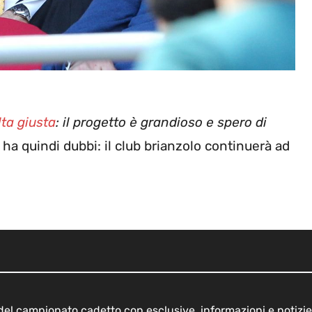
lta giusta
: il progetto è grandioso e spero di
ha quindi dubbi: il club brianzolo continuerà ad
o del campionato cadetto con esclusive, informazioni e notizie