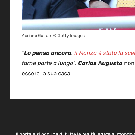
Adriano Galliani © Getty Images
“
Lo penso ancora
,
il Monza è stata la sce
farne parte a lungo
“.
Carlos Augusto
non 
essere la sua casa.
Il portale si occupa di tutte le realtà legate al mond