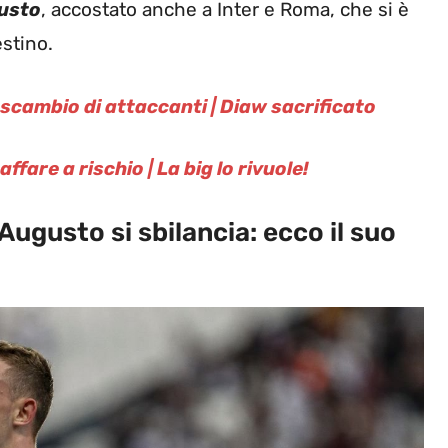
usto
, accostato anche a Inter e Roma, che si è
estino.
cambio di attaccanti | Diaw sacrificato
fare a rischio | La big lo rivuole!
ugusto si sbilancia: ecco il suo