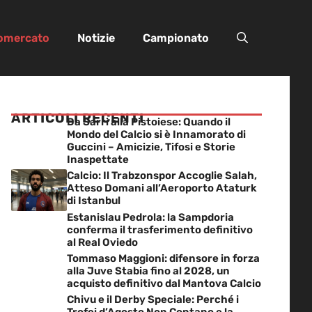
iomercato
Notizie
Campionato
ARTICOLI RECENTI
Da Sarri alla Pistoiese: Quando il
Mondo del Calcio si è Innamorato di
Guccini – Amicizie, Tifosi e Storie
Inaspettate
Calcio: Il Trabzonspor Accoglie Salah,
Atteso Domani all’Aeroporto Ataturk
di Istanbul
Estanislau Pedrola: la Sampdoria
conferma il trasferimento definitivo
al Real Oviedo
Tommaso Maggioni: difensore in forza
alla Juve Stabia fino al 2028, un
acquisto definitivo dal Mantova Calcio
Chivu e il Derby Speciale: Perché i
Trofei d’Agosto Non Contano e la