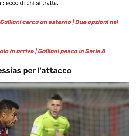
 ecco di chi si tratta.
alliani cerca un esterno | Due opzioni nel
a in arrivo | Galliani pesca in Serie A
ssias per l’attacco