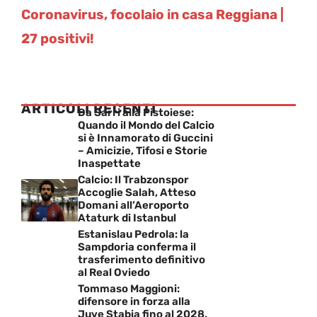
Coronavirus, focolaio in casa Reggiana |
27 positivi!
ARTICOLI RECENTI
Da Sarri alla Pistoiese:
Quando il Mondo del Calcio
si è Innamorato di Guccini
– Amicizie, Tifosi e Storie
Inaspettate
Calcio: Il Trabzonspor
Accoglie Salah, Atteso
Domani all’Aeroporto
Ataturk di Istanbul
Estanislau Pedrola: la
Sampdoria conferma il
trasferimento definitivo
al Real Oviedo
Tommaso Maggioni:
difensore in forza alla
Juve Stabia fino al 2028,