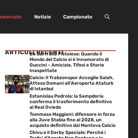
iomercato
Notizie
Campionato
ARTICOLI RECENTI
Da Sarri alla Pistoiese: Quando il
Mondo del Calcio si è Innamorato di
Guccini – Amicizie, Tifosi e Storie
Inaspettate
Calcio: Il Trabzonspor Accoglie Salah,
Atteso Domani all’Aeroporto Ataturk
di Istanbul
Estanislau Pedrola: la Sampdoria
conferma il trasferimento definitivo
al Real Oviedo
Tommaso Maggioni: difensore in forza
alla Juve Stabia fino al 2028, un
acquisto definitivo dal Mantova Calcio
Chivu e il Derby Speciale: Perché i
Trofei d’Agosto Non Contano e la