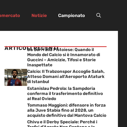
iomercato
Notizie
Campionato
ARTICOLI RECENTI
Da Sarri alla Pistoiese: Quando il
Mondo del Calcio si è Innamorato di
Guccini – Amicizie, Tifosi e Storie
Inaspettate
Calcio: Il Trabzonspor Accoglie Salah,
Atteso Domani all’Aeroporto Ataturk
di Istanbul
Estanislau Pedrola: la Sampdoria
conferma il trasferimento definitivo
al Real Oviedo
Tommaso Maggioni: difensore in forza
alla Juve Stabia fino al 2028, un
acquisto definitivo dal Mantova Calcio
Chivu e il Derby Speciale: Perché i
Trofei d’Agosto Non Contano e la