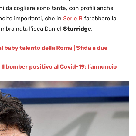
ni da cogliere sono tante, con profili anche
molto importanti, che in
Serie B
farebbero la
embra nata l’idea Daniel
Sturridge
.
l baby talento della Roma | Sfida a due
 Il bomber positivo al Covid-19: l’annuncio