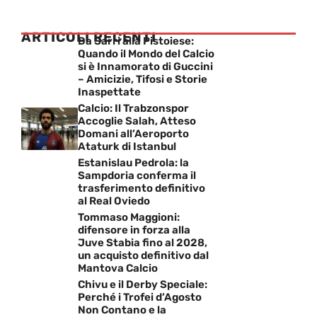
ARTICOLI RECENTI
Da Sarri alla Pistoiese:
Quando il Mondo del Calcio
si è Innamorato di Guccini
– Amicizie, Tifosi e Storie
Inaspettate
Calcio: Il Trabzonspor
Accoglie Salah, Atteso
Domani all’Aeroporto
Ataturk di Istanbul
Estanislau Pedrola: la
Sampdoria conferma il
trasferimento definitivo
al Real Oviedo
Tommaso Maggioni:
difensore in forza alla
Juve Stabia fino al 2028,
un acquisto definitivo dal
Mantova Calcio
Chivu e il Derby Speciale:
Perché i Trofei d’Agosto
Non Contano e la