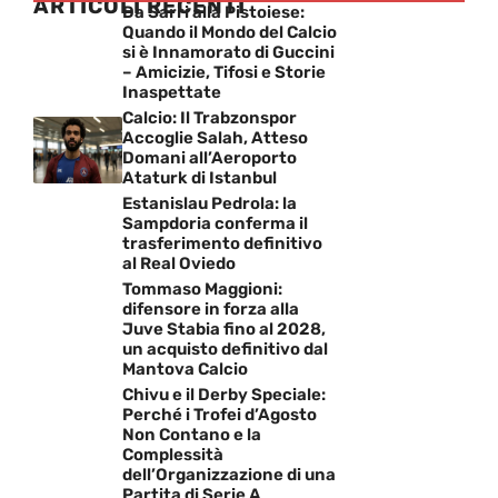
ARTICOLI RECENTI
Da Sarri alla Pistoiese:
Quando il Mondo del Calcio
si è Innamorato di Guccini
– Amicizie, Tifosi e Storie
Inaspettate
Calcio: Il Trabzonspor
Accoglie Salah, Atteso
Domani all’Aeroporto
Ataturk di Istanbul
Estanislau Pedrola: la
Sampdoria conferma il
trasferimento definitivo
al Real Oviedo
Tommaso Maggioni:
difensore in forza alla
Juve Stabia fino al 2028,
un acquisto definitivo dal
Mantova Calcio
Chivu e il Derby Speciale:
Perché i Trofei d’Agosto
Non Contano e la
Complessità
dell’Organizzazione di una
Partita di Serie A