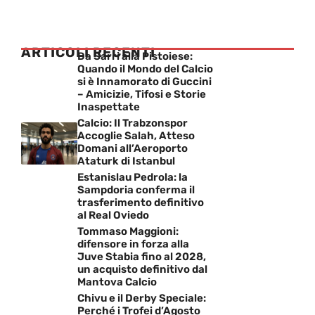
ARTICOLI RECENTI
Da Sarri alla Pistoiese:
Quando il Mondo del Calcio
si è Innamorato di Guccini
– Amicizie, Tifosi e Storie
Inaspettate
Calcio: Il Trabzonspor
Accoglie Salah, Atteso
Domani all’Aeroporto
Ataturk di Istanbul
Estanislau Pedrola: la
Sampdoria conferma il
trasferimento definitivo
al Real Oviedo
Tommaso Maggioni:
difensore in forza alla
Juve Stabia fino al 2028,
un acquisto definitivo dal
Mantova Calcio
Chivu e il Derby Speciale:
Perché i Trofei d’Agosto