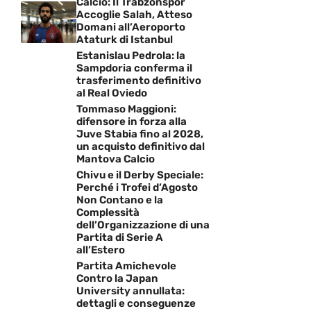
Calcio: Il Trabzonspor
Accoglie Salah, Atteso
Domani all’Aeroporto
Ataturk di Istanbul
Estanislau Pedrola: la
Sampdoria conferma il
trasferimento definitivo
al Real Oviedo
Tommaso Maggioni:
difensore in forza alla
Juve Stabia fino al 2028,
un acquisto definitivo dal
Mantova Calcio
Chivu e il Derby Speciale:
Perché i Trofei d’Agosto
Non Contano e la
Complessità
dell’Organizzazione di una
Partita di Serie A
all’Estero
Partita Amichevole
Contro la Japan
University annullata:
dettagli e conseguenze