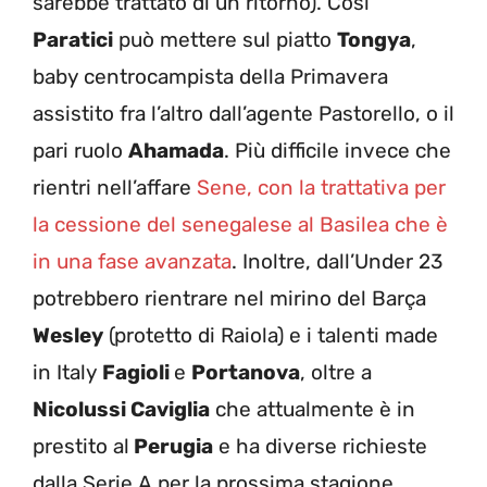
sarebbe trattato di un ritorno). Così
Paratici
può mettere sul piatto
Tongya
,
baby centrocampista della Primavera
assistito fra l’altro dall’agente Pastorello, o il
pari ruolo
Ahamada
. Più difficile invece che
rientri nell’affare
Sene, con la trattativa per
la cessione del senegalese al Basilea che è
in una fase avanzata
. Inoltre, dall’Under 23
potrebbero rientrare nel mirino del Barça
Wesley
(protetto di Raiola) e i talenti made
in Italy
Fagioli
e
Portanova
, oltre a
Nicolussi Caviglia
che attualmente è in
prestito al
Perugia
e ha diverse richieste
dalla Serie A per la prossima stagione.