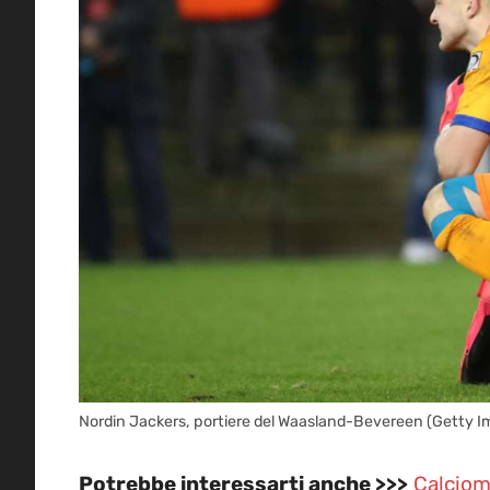
Nordin Jackers, portiere del Waasland-Bevereen (Getty I
Potrebbe interessarti anche >>>
Calciome