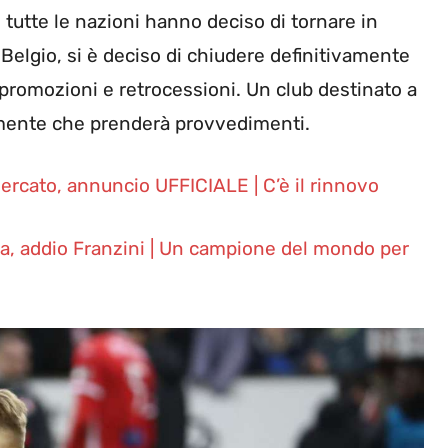
n tutte le nazioni hanno deciso di tornare in
 Belgio, si è deciso di chiudere definitivamente
promozioni e retrocessioni. Un club destinato a
lmente che prenderà provvedimenti.
ercato, annuncio UFFICIALE | C’è il rinnovo
a, addio Franzini | Un campione del mondo per