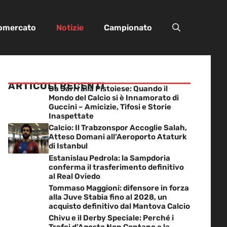
iomercato
Notizie
Campionato
ARTICOLI RECENTI
Da Sarri alla Pistoiese: Quando il
Mondo del Calcio si è Innamorato di
Guccini – Amicizie, Tifosi e Storie
Inaspettate
Calcio: Il Trabzonspor Accoglie Salah,
Atteso Domani all’Aeroporto Ataturk
di Istanbul
Estanislau Pedrola: la Sampdoria
conferma il trasferimento definitivo
al Real Oviedo
Tommaso Maggioni: difensore in forza
alla Juve Stabia fino al 2028, un
acquisto definitivo dal Mantova Calcio
Chivu e il Derby Speciale: Perché i
Trofei d’Agosto Non Contano e la