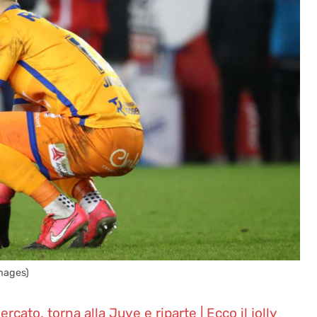
mages)
rcato, torna alla Juve e riparte | Ecco il jolly