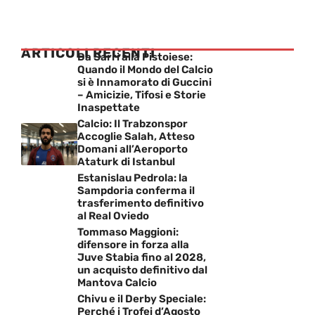
ARTICOLI RECENTI
Da Sarri alla Pistoiese:
Quando il Mondo del Calcio
si è Innamorato di Guccini
– Amicizie, Tifosi e Storie
Inaspettate
Calcio: Il Trabzonspor
Accoglie Salah, Atteso
Domani all’Aeroporto
Ataturk di Istanbul
Estanislau Pedrola: la
Sampdoria conferma il
trasferimento definitivo
al Real Oviedo
Tommaso Maggioni:
difensore in forza alla
Juve Stabia fino al 2028,
un acquisto definitivo dal
Mantova Calcio
Chivu e il Derby Speciale:
Perché i Trofei d’Agosto