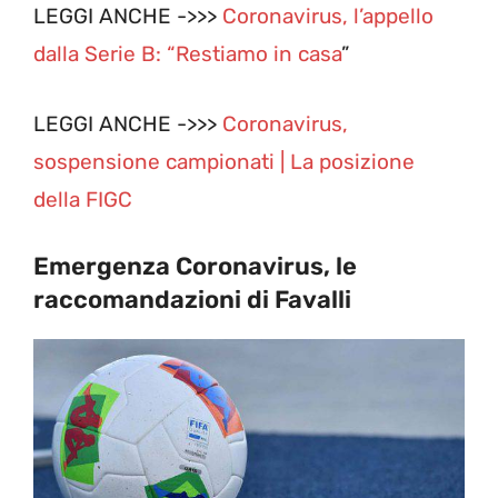
LEGGI ANCHE ->>>
Coronavirus, l’appello
dalla Serie B: “Restiamo in casa
”
LEGGI ANCHE ->>>
Coronavirus,
sospensione campionati | La posizione
della FIGC
Emergenza Coronavirus, le
raccomandazioni di Favalli