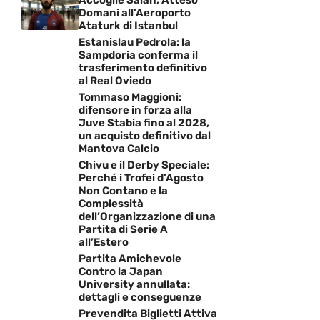
Accoglie Salah, Atteso
Domani all’Aeroporto
Ataturk di Istanbul
Estanislau Pedrola: la
Sampdoria conferma il
trasferimento definitivo
al Real Oviedo
Tommaso Maggioni:
difensore in forza alla
Juve Stabia fino al 2028,
un acquisto definitivo dal
Mantova Calcio
Chivu e il Derby Speciale:
Perché i Trofei d’Agosto
Non Contano e la
Complessità
dell’Organizzazione di una
Partita di Serie A
all’Estero
Partita Amichevole
Contro la Japan
University annullata:
dettagli e conseguenze
Prevendita Biglietti Attiva