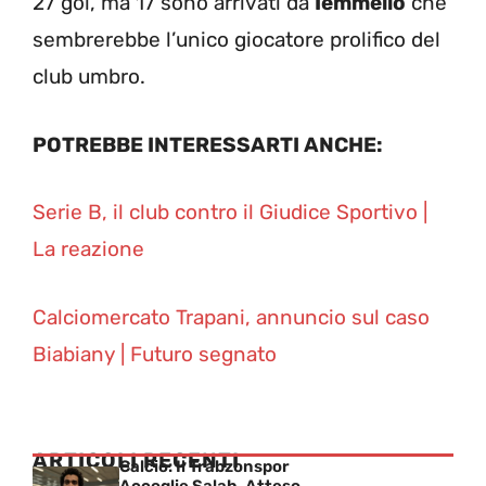
27 gol, ma 17 sono arrivati da
Iemmello
che
sembrerebbe l’unico giocatore prolifico del
club umbro.
POTREBBE INTERESSARTI ANCHE:
Serie B, il club contro il Giudice Sportivo |
La reazione
Calciomercato Trapani, annuncio sul caso
Biabiany | Futuro segnato
ARTICOLI RECENTI
Calcio: Il Trabzonspor