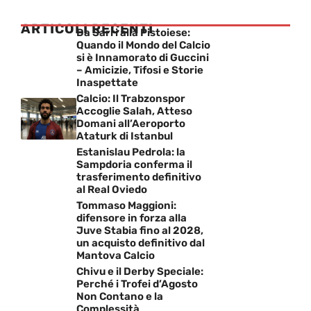
ARTICOLI RECENTI
Da Sarri alla Pistoiese:
Quando il Mondo del Calcio
si è Innamorato di Guccini
– Amicizie, Tifosi e Storie
Inaspettate
Calcio: Il Trabzonspor
Accoglie Salah, Atteso
Domani all’Aeroporto
Ataturk di Istanbul
Estanislau Pedrola: la
Sampdoria conferma il
trasferimento definitivo
al Real Oviedo
Tommaso Maggioni:
difensore in forza alla
Juve Stabia fino al 2028,
un acquisto definitivo dal
Mantova Calcio
Chivu e il Derby Speciale:
Perché i Trofei d’Agosto
Non Contano e la
Complessità