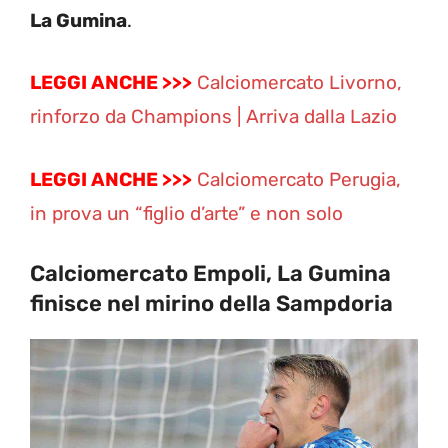
La Gumina
.
LEGGI ANCHE >>>
Calciomercato Livorno,
rinforzo da Champions | Arriva dalla Lazio
LEGGI ANCHE >>>
Calciomercato Perugia,
in prova un “figlio d’arte” e non solo
Calciomercato Empoli, La Gumina
finisce nel mirino della Sampdoria