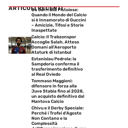
ARTICOLI RECENTI
Da Sarri alla Pistoiese:
Quando il Mondo del Calcio
si è Innamorato di Guccini
– Amicizie, Tifosi e Storie
Inaspettate
Calcio: Il Trabzonspor
Accoglie Salah, Atteso
Domani all’Aeroporto
Ataturk di Istanbul
Estanislau Pedrola: la
Sampdoria conferma il
trasferimento definitivo
al Real Oviedo
Tommaso Maggioni:
difensore in forza alla
Juve Stabia fino al 2028,
un acquisto definitivo dal
Mantova Calcio
Chivu e il Derby Speciale:
Perché i Trofei d’Agosto
Non Contano e la
Complessità