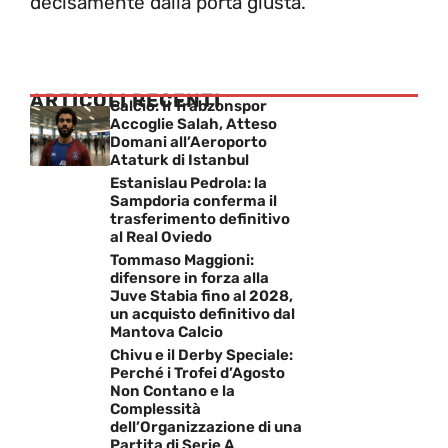
decisamente dalla porta giusta.
ARTICOLI RECENTI
Calcio: Il Trabzonspor
Accoglie Salah, Atteso
Domani all’Aeroporto
Ataturk di Istanbul
Estanislau Pedrola: la
Sampdoria conferma il
trasferimento definitivo
al Real Oviedo
Tommaso Maggioni:
difensore in forza alla
Juve Stabia fino al 2028,
un acquisto definitivo dal
Mantova Calcio
Chivu e il Derby Speciale:
Perché i Trofei d’Agosto
Non Contano e la
Complessità
dell’Organizzazione di una
Partita di Serie A