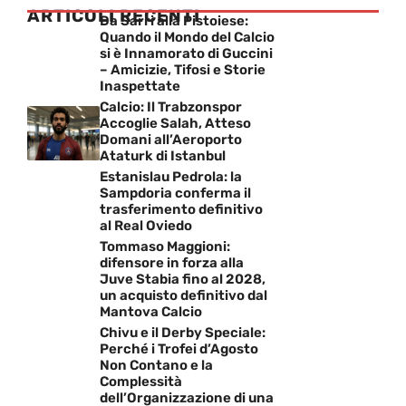
ARTICOLI RECENTI
Da Sarri alla Pistoiese:
Quando il Mondo del Calcio
si è Innamorato di Guccini
– Amicizie, Tifosi e Storie
Inaspettate
Calcio: Il Trabzonspor
Accoglie Salah, Atteso
Domani all’Aeroporto
Ataturk di Istanbul
Estanislau Pedrola: la
Sampdoria conferma il
trasferimento definitivo
al Real Oviedo
Tommaso Maggioni:
difensore in forza alla
Juve Stabia fino al 2028,
un acquisto definitivo dal
Mantova Calcio
Chivu e il Derby Speciale:
Perché i Trofei d’Agosto
Non Contano e la
Complessità
dell’Organizzazione di una