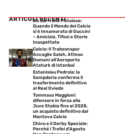
ARTICOLI RECENTI
Da Sarri alla Pistoiese:
Quando il Mondo del Calcio
si è Innamorato di Guccini
– Amicizie, Tifosi e Storie
Inaspettate
Calcio: Il Trabzonspor
Accoglie Salah, Atteso
Domani all’Aeroporto
Ataturk di Istanbul
Estanislau Pedrola: la
Sampdoria conferma il
trasferimento definitivo
al Real Oviedo
Tommaso Maggioni:
difensore in forza alla
Juve Stabia fino al 2028,
un acquisto definitivo dal
Mantova Calcio
Chivu e il Derby Speciale:
Perché i Trofei d’Agosto