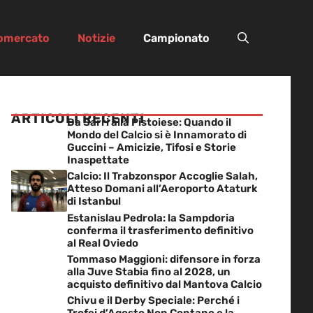
iomercato
Notizie
Campionato
ARTICOLI RECENTI
Da Sarri alla Pistoiese: Quando il
Mondo del Calcio si è Innamorato di
Guccini – Amicizie, Tifosi e Storie
Inaspettate
Calcio: Il Trabzonspor Accoglie Salah,
Atteso Domani all’Aeroporto Ataturk
di Istanbul
Estanislau Pedrola: la Sampdoria
conferma il trasferimento definitivo
al Real Oviedo
Tommaso Maggioni: difensore in forza
alla Juve Stabia fino al 2028, un
acquisto definitivo dal Mantova Calcio
Chivu e il Derby Speciale: Perché i
Trofei d’Agosto Non Contano e la