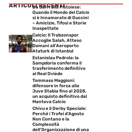
ARTICOLI RECENTI
Da Sarri alla Pistoiese:
Quando il Mondo del Calcio
si è Innamorato di Guccini
– Amicizie, Tifosi e Storie
Inaspettate
Calcio: Il Trabzonspor
Accoglie Salah, Atteso
Domani all’Aeroporto
Ataturk di Istanbul
Estanislau Pedrola: la
Sampdoria conferma il
trasferimento definitivo
al Real Oviedo
Tommaso Maggioni:
difensore in forza alla
Juve Stabia fino al 2028,
un acquisto definitivo dal
Mantova Calcio
Chivu e il Derby Speciale:
Perché i Trofei d’Agosto
Non Contano e la
Complessità
dell’Organizzazione di una