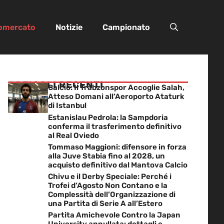
iomercato
Notizie
Campionato
ARTICOLI RECENTI
Calcio: Il Trabzonspor Accoglie Salah,
Atteso Domani all’Aeroporto Ataturk
di Istanbul
Estanislau Pedrola: la Sampdoria
conferma il trasferimento definitivo
al Real Oviedo
Tommaso Maggioni: difensore in forza
alla Juve Stabia fino al 2028, un
acquisto definitivo dal Mantova Calcio
Chivu e il Derby Speciale: Perché i
Trofei d’Agosto Non Contano e la
Complessità dell’Organizzazione di
una Partita di Serie A all’Estero
Partita Amichevole Contro la Japan
University annullata: dettagli e