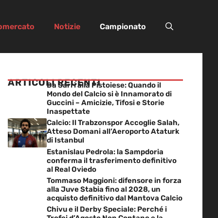
iomercato
Notizie
Campionato
ARTICOLI RECENTI
Da Sarri alla Pistoiese: Quando il
Mondo del Calcio si è Innamorato di
Guccini – Amicizie, Tifosi e Storie
Inaspettate
Calcio: Il Trabzonspor Accoglie Salah,
Atteso Domani all’Aeroporto Ataturk
di Istanbul
Estanislau Pedrola: la Sampdoria
conferma il trasferimento definitivo
al Real Oviedo
Tommaso Maggioni: difensore in forza
alla Juve Stabia fino al 2028, un
acquisto definitivo dal Mantova Calcio
Chivu e il Derby Speciale: Perché i
Trofei d’Agosto Non Contano e la