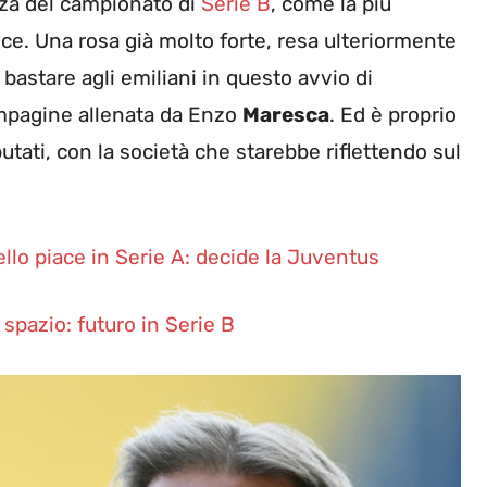
nza del campionato di
Serie B
, come la più
rtice. Una rosa già molto forte, resa ulteriormente
astare agli emiliani in questo avvio di
ompagine allenata da Enzo
Maresca
. Ed è proprio
putati, con la società che starebbe riflettendo sul
iello piace in Serie A: decide la Juventus
spazio: futuro in Serie B