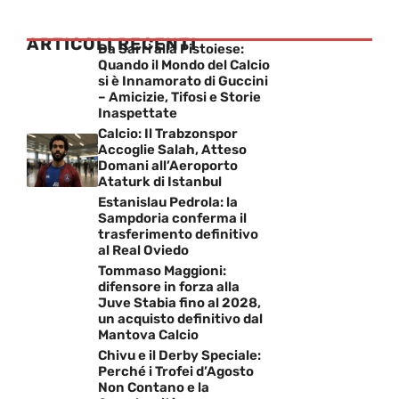
ARTICOLI RECENTI
Da Sarri alla Pistoiese:
Quando il Mondo del Calcio
si è Innamorato di Guccini
– Amicizie, Tifosi e Storie
Inaspettate
Calcio: Il Trabzonspor
Accoglie Salah, Atteso
Domani all’Aeroporto
Ataturk di Istanbul
Estanislau Pedrola: la
Sampdoria conferma il
trasferimento definitivo
al Real Oviedo
Tommaso Maggioni:
difensore in forza alla
Juve Stabia fino al 2028,
un acquisto definitivo dal
Mantova Calcio
Chivu e il Derby Speciale:
Perché i Trofei d’Agosto
Non Contano e la