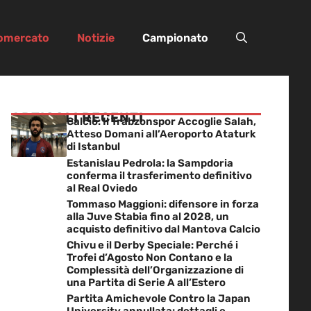
iomercato
Notizie
Campionato
ARTICOLI RECENTI
Calcio: Il Trabzonspor Accoglie Salah,
Atteso Domani all’Aeroporto Ataturk
di Istanbul
Estanislau Pedrola: la Sampdoria
conferma il trasferimento definitivo
al Real Oviedo
Tommaso Maggioni: difensore in forza
alla Juve Stabia fino al 2028, un
acquisto definitivo dal Mantova Calcio
Chivu e il Derby Speciale: Perché i
Trofei d’Agosto Non Contano e la
Complessità dell’Organizzazione di
una Partita di Serie A all’Estero
Partita Amichevole Contro la Japan
University annullata: dettagli e