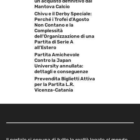
un acquisto definitivo dal
Mantova Calcio
Chivu e il Derby Speciale:
Perché i Trofei d’Agosto
Non Contano e la
Complessità
dell’Organizzazione di una
Partita di Serie A
all’Estero
Partita Amichevole
Contro la Japan
University annullata:
dettagli e conseguenze
Prevendita Biglietti Attiva
per la Partita L.R.
Vicenza-Catania
Il portale si occupa di tutte le realtà legate al mondo