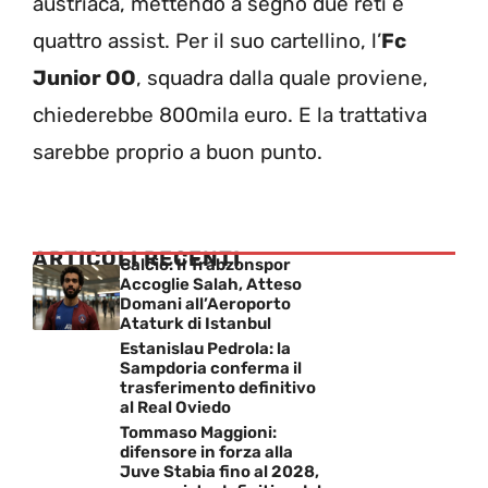
austriaca, mettendo a segno due reti e
quattro assist. Per il suo cartellino, l’
Fc
Junior OO
, squadra dalla quale proviene,
chiederebbe 800mila euro. E la trattativa
sarebbe proprio a buon punto.
ARTICOLI RECENTI
Calcio: Il Trabzonspor
Accoglie Salah, Atteso
Domani all’Aeroporto
Ataturk di Istanbul
Estanislau Pedrola: la
Sampdoria conferma il
trasferimento definitivo
al Real Oviedo
Tommaso Maggioni:
difensore in forza alla
Juve Stabia fino al 2028,