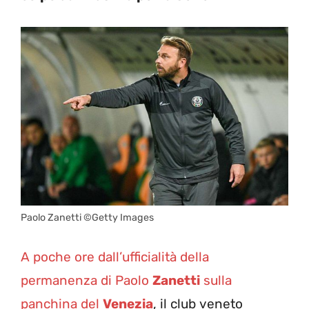
Paolo Zanetti ©Getty Images
A poche ore dall’ufficialità della
permanenza di Paolo
Zanetti
sulla
panchina del
Venezia
, il club veneto