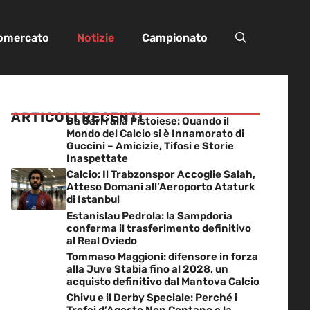
iomercato
Notizie
Campionato
ARTICOLI RECENTI
Da Sarri alla Pistoiese: Quando il
Mondo del Calcio si è Innamorato di
Guccini – Amicizie, Tifosi e Storie
Inaspettate
Calcio: Il Trabzonspor Accoglie Salah,
Atteso Domani all’Aeroporto Ataturk
di Istanbul
Estanislau Pedrola: la Sampdoria
conferma il trasferimento definitivo
al Real Oviedo
Tommaso Maggioni: difensore in forza
alla Juve Stabia fino al 2028, un
acquisto definitivo dal Mantova Calcio
Chivu e il Derby Speciale: Perché i
Trofei d’Agosto Non Contano e la