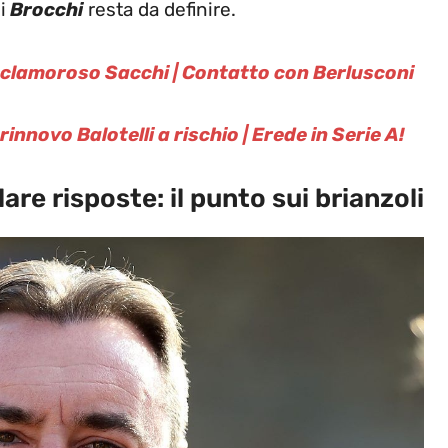
i
Brocchi
resta da definire.
clamoroso Sacchi | Contatto con Berlusconi
nnovo Balotelli a rischio | Erede in Serie A!
re risposte: il punto sui brianzoli