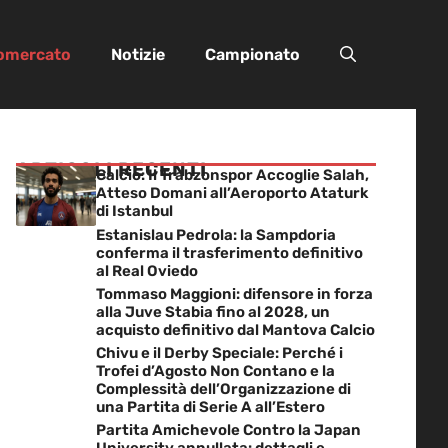
iomercato
Notizie
Campionato
ARTICOLI RECENTI
Calcio: Il Trabzonspor Accoglie Salah,
Atteso Domani all’Aeroporto Ataturk
di Istanbul
Estanislau Pedrola: la Sampdoria
conferma il trasferimento definitivo
al Real Oviedo
Tommaso Maggioni: difensore in forza
alla Juve Stabia fino al 2028, un
acquisto definitivo dal Mantova Calcio
Chivu e il Derby Speciale: Perché i
Trofei d’Agosto Non Contano e la
Complessità dell’Organizzazione di
una Partita di Serie A all’Estero
Partita Amichevole Contro la Japan
University annullata: dettagli e