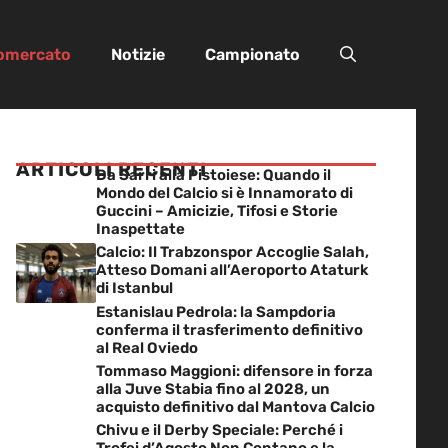
iomercato
Notizie
Campionato
ARTICOLI RECENTI
Da Sarri alla Pistoiese: Quando il
Mondo del Calcio si è Innamorato di
Guccini – Amicizie, Tifosi e Storie
Inaspettate
Calcio: Il Trabzonspor Accoglie Salah,
Atteso Domani all’Aeroporto Ataturk
di Istanbul
Estanislau Pedrola: la Sampdoria
conferma il trasferimento definitivo
al Real Oviedo
Tommaso Maggioni: difensore in forza
alla Juve Stabia fino al 2028, un
acquisto definitivo dal Mantova Calcio
Chivu e il Derby Speciale: Perché i
Trofei d’Agosto Non Contano e la