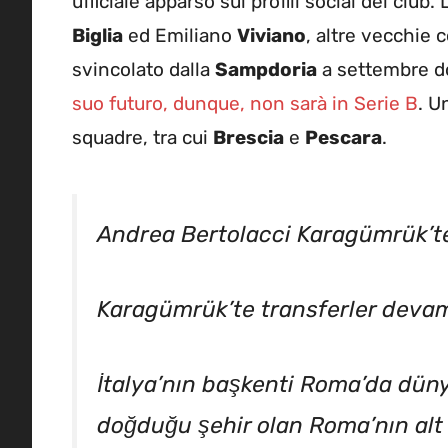
ufficiale apparso sui profili social del club. 
Biglia
ed Emiliano
Viviano
, altre vecchie 
svincolato dalla
Sampdoria
a settembre d
suo futuro, dunque, non sarà in Serie B
. U
squadre, tra cui
Brescia
e
Pescara
.
Andrea Bertolacci Karagümrük’t
Karagümrük’te transferler devam
İtalya’nın başkenti Roma’da dün
doğduğu şehir olan Roma’nın alt 