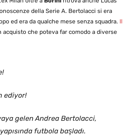
L’ex Milan oltre a
Borini
ritrova anche Lucas
conoscenze della Serie A. Bertolacci si era
opo ed era da qualche mese senza squadra.
Il
n acquisto che poteva far comodo a diverse
e!
 ediyor!
yaya gelen Andrea Bertolacci,
yapısında futbola başladı.