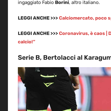
ingaggiato Fabio
Borini
, altro italiano.
LEGGI ANCHE >>>
Calciomercato, poco spa
LEGGI ANCHE >>>
Coronavirus, è caos | 
calcio!”
Serie B, Bertolacci al Karagu