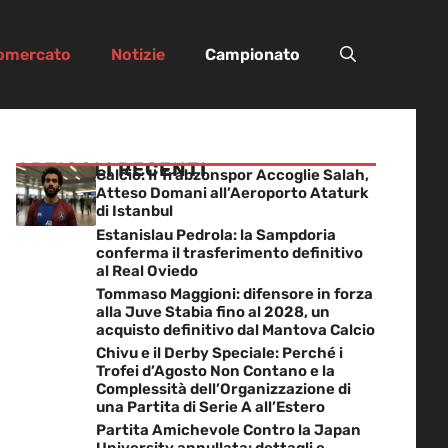
iomercato
Notizie
Campionato
ARTICOLI RECENTI
Calcio: Il Trabzonspor Accoglie Salah,
Atteso Domani all’Aeroporto Ataturk
di Istanbul
Estanislau Pedrola: la Sampdoria
conferma il trasferimento definitivo
al Real Oviedo
Tommaso Maggioni: difensore in forza
alla Juve Stabia fino al 2028, un
acquisto definitivo dal Mantova Calcio
Chivu e il Derby Speciale: Perché i
Trofei d’Agosto Non Contano e la
Complessità dell’Organizzazione di
una Partita di Serie A all’Estero
Partita Amichevole Contro la Japan
University annullata: dettagli e