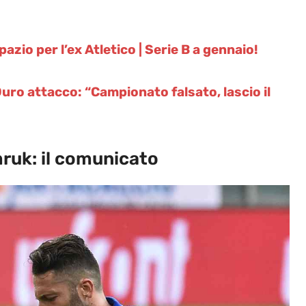
zio per l’ex Atletico | Serie B a gennaio!
Duro attacco: “Campionato falsato, lascio il
mruk: il comunicato